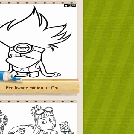
Een kwade minion uit Gru