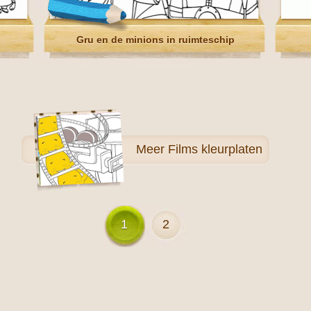
Gru en de minions in ruimteschip
Meer
Films kleurplaten
1
2