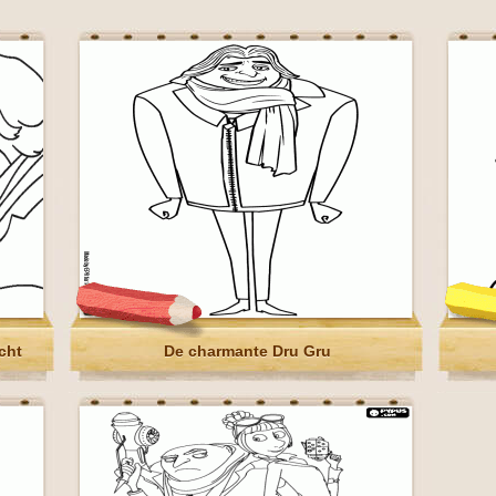
cht
De charmante Dru Gru