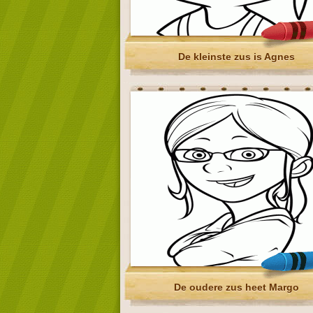
De kleinste zus is Agnes
De oudere zus heet Margo