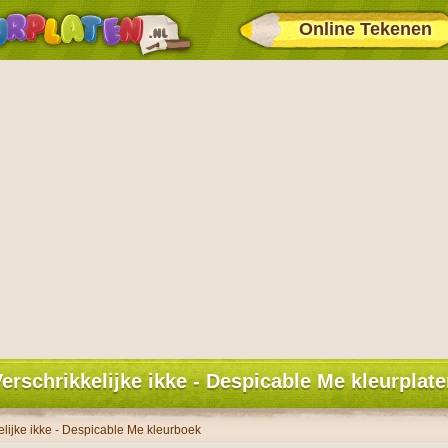
Online Tekenen
erschrikkelijke ikke - Despicable Me kleurplat
elijke ikke - Despicable Me kleurboek