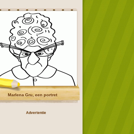
Marlena Gru, een portret
Advertentie