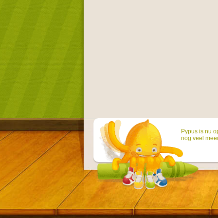
Pypus is nu o
nog veel mee