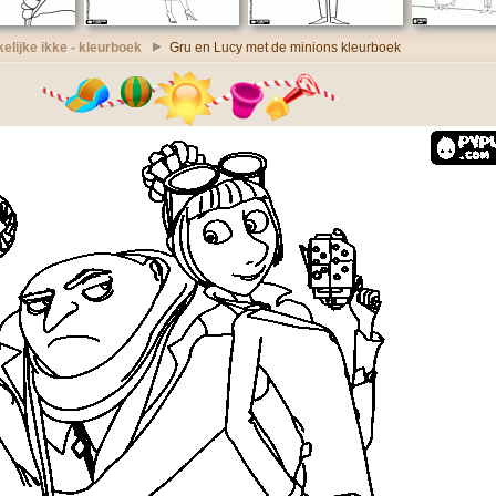
elijke ikke - kleurboek
Gru en Lucy met de minions kleurboek