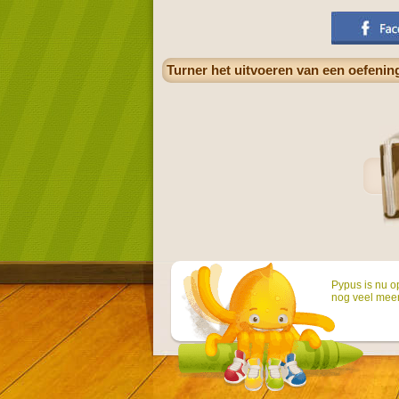
Turner het uitvoeren van een oefening
Pypus is nu o
nog veel mee