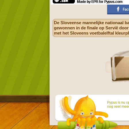
De Sloveense mannelijke nationaal b
gewonnen in de finale op Servië door 
met het Sloveens voetbalelftal kleurp
Pypus is nu o
nog veel mee