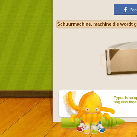
Schuurmachine, machine die wordt ge
Pypus is nu o
nog veel mee