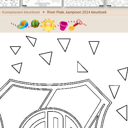
 - Kampioenen kleurboek
River Plate, kampioen 2014 kleurboek