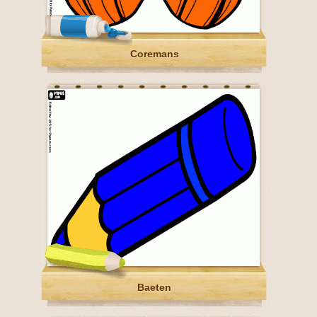
Coremans
Baeten