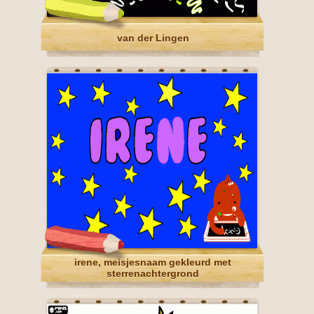
van der Lingen
irene, meisjesnaam gekleurd met
sterrenachtergrond