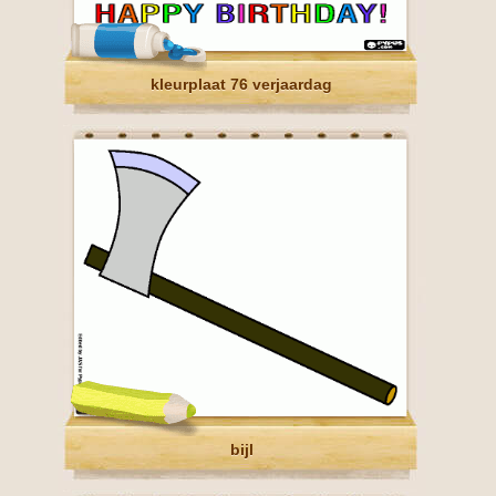
kleurplaat 76 verjaardag
bijl