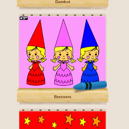
Damkot
Bressers