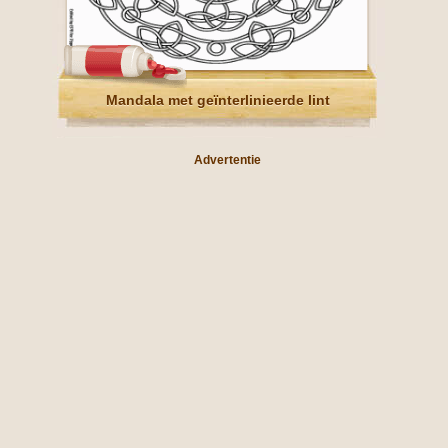
Mandala met geïnterlinieerde lint
Advertentie