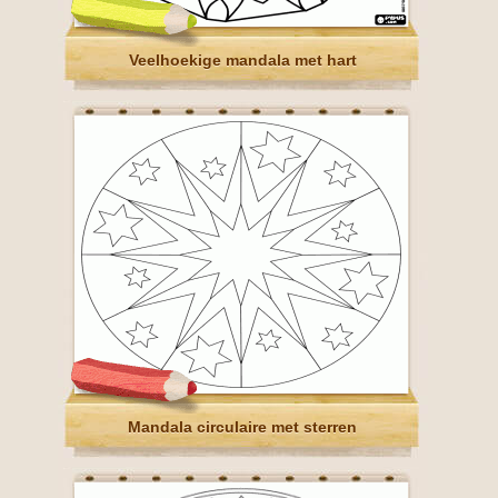
Veelhoekige mandala met hart
Mandala circulaire met sterren