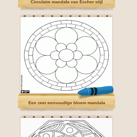
Circulaire mandala van Escher stijl
Een zeer eenvoudige bloem mandala