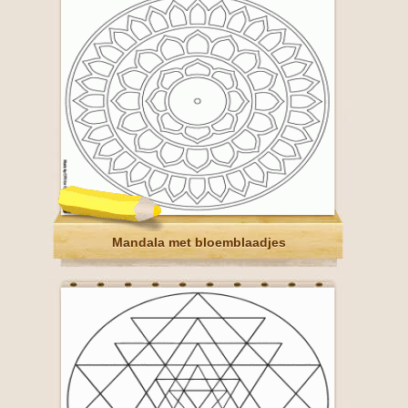
Mandala met bloemblaadjes