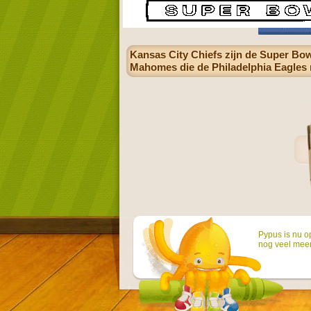
Kansas City Chiefs zijn de Super Bo
Mahomes die de Philadelphia Eagles me
Pypus is nu o
nog veel mee