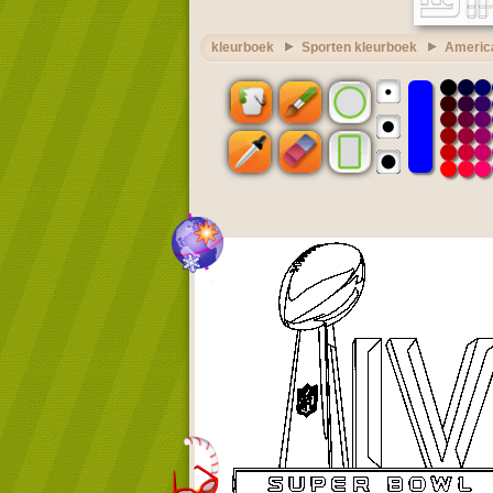
kleurboek
Sporten kleurboek
America