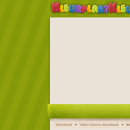
kleurboek
Video Games kleurboek
In