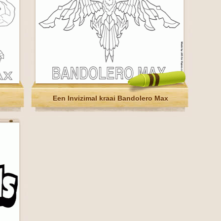
Een Invizimal kraai Bandolero Max