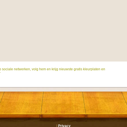
p sociale netwerken, volg hem en krijg nieuwste gratis kleurplaten en
r
|
Privacy