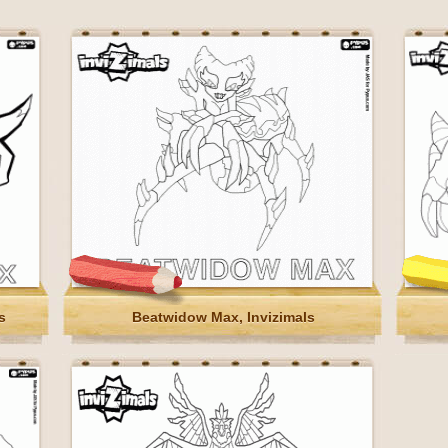
s
Beatwidow Max, Invizimals