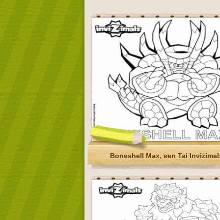
Boneshell Max, een Tai Invizimal