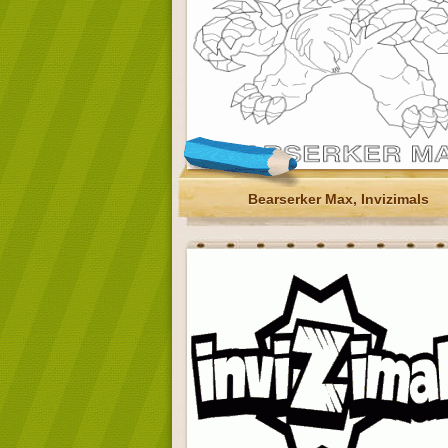
Bearserker Max, Invizimals