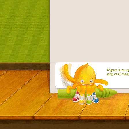
Pypus is nu o
nog veel mee