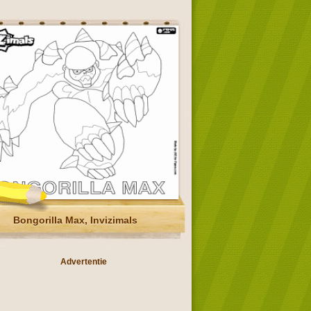
Bongorilla Max, Invizimals
Advertentie