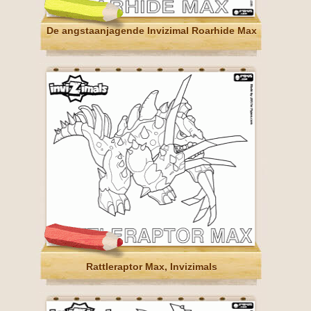
De angstaanjagende Invizimal Roarhide Max
Rattleraptor Max, Invizimals