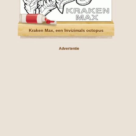
Kraken Max, een Invizimals octopus
Advertentie