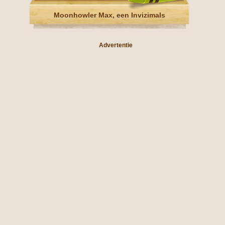
Moonhowler Max, een Invizimals
Advertentie