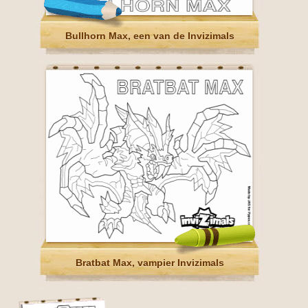
Bullhorn Max, een van de Invizimals
Bratbat Max, vampier Invizimals