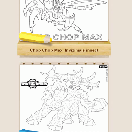
Chop Chop Max, Invizimals insect