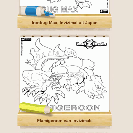
Ironbug Max, Invizimal uit Japan
Flamigeroon van Invizimals