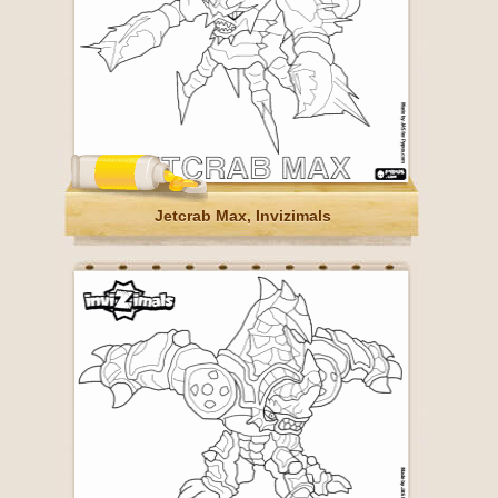
Jetcrab Max, Invizimals