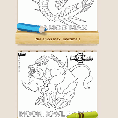
Phalamos Max, Invizimals