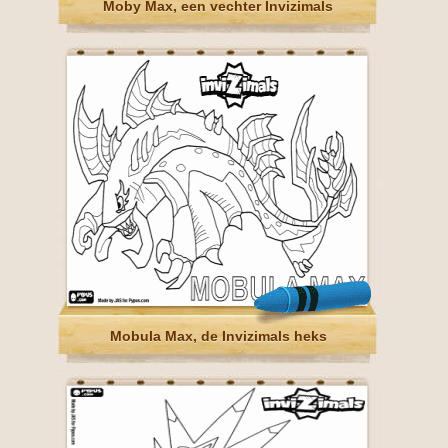
Moby Max, een vechter Invizimals
Mobula Max, de Invizimals heks