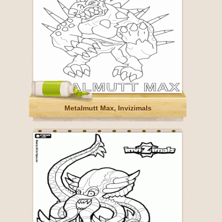
Metalmutt Max, Invizimals