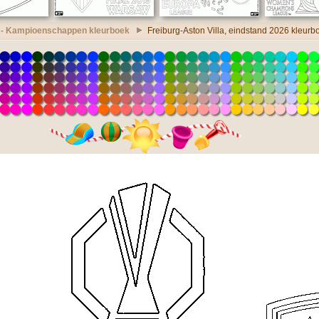
 - Kampioenschappen kleurboek
Freiburg-Aston Villa, eindstand 2026 kleurb