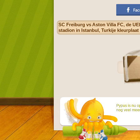
SC Freiburg vs Aston Villa FC, de UE
stadion in Istanbul, Turkije kleurplaat
Pypus is nu o
nog veel mee