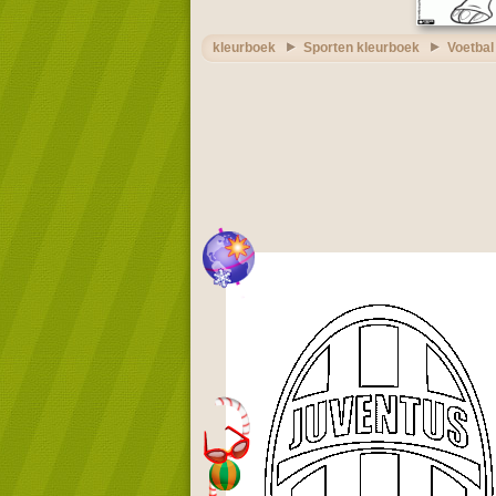
kleurboek
Sporten kleurboek
Voetbal