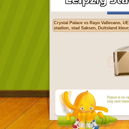
Crystal Palace vs Rayo Vallecano, UE
stadion, stad Saksen, Duitsland kleur
Pypus is nu o
nog veel mee