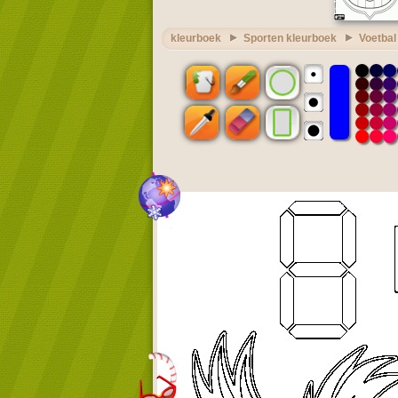
kleurboek
Sporten kleurboek
Voetbal