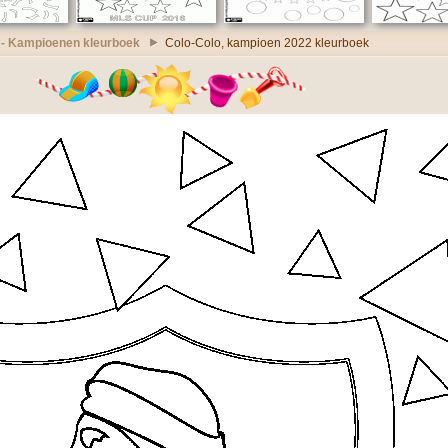
 - Kampioenen kleurboek
Colo-Colo, kampioen 2022 kleurboek