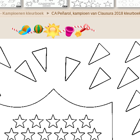
 - Kampioenen kleurboek
CA Peñarol, kampioen van Clausura 2018 kleurboe