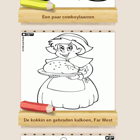
Een paar cowboylaarzen
De kokkin en gebraden kalkoen, Far West