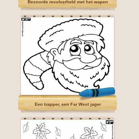
Besnorde revolverheld met het wapen
Een trapper, een Far West jager