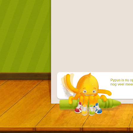
Pypus is nu o
nog veel mee