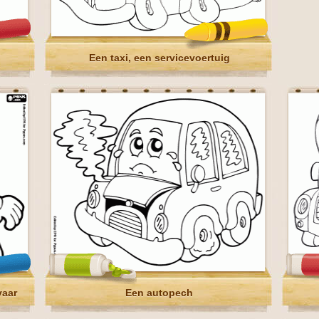
Een taxi, een servicevoertuig
vaar
Een autopech