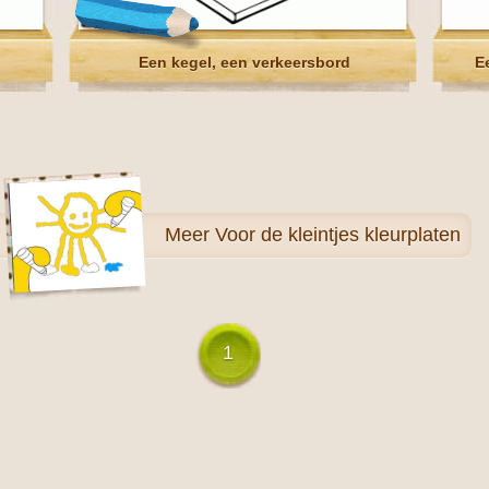
Een kegel, een verkeersbord
E
Meer
Voor de kleintjes kleurplaten
1