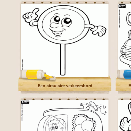
Een circulaire verkeersbord
E