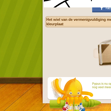
Het wiel van de vermenigvuldiging me
kleurplaat
Pypus is nu o
nog veel mee