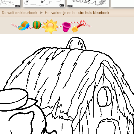
De wolf en kleurboek
Het varkentje en het stro huis kleurboek