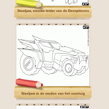
Steeljaw, nieuwe leider van de Decepticons
Steeljaw in de modus van het voertuig