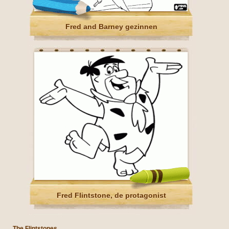
Fred and Barney gezinnen
Fred Flintstone, de protagonist
The Flintstones