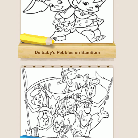
De baby's Pebbles en BamBam