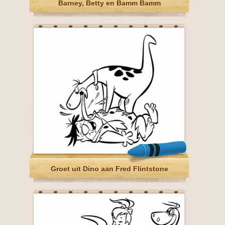
Barney, Betty en Bamm Bamm
Groet uit Dino aan Fred Flintstone