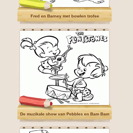
Fred en Barney met bowlen trofee
De muzikale show van Pebbles en Bam Bam