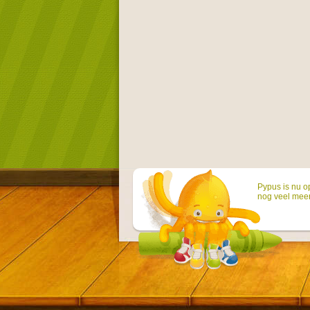
Pypus is nu o
nog veel mee