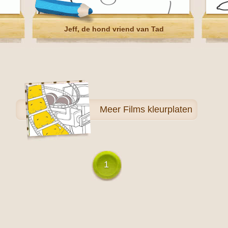
Jeff, de hond vriend van Tad
Meer
Films kleurplaten
1