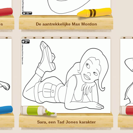
es
De aantrekkelijke Max Mordon
Sara, een Tad Jones karakter