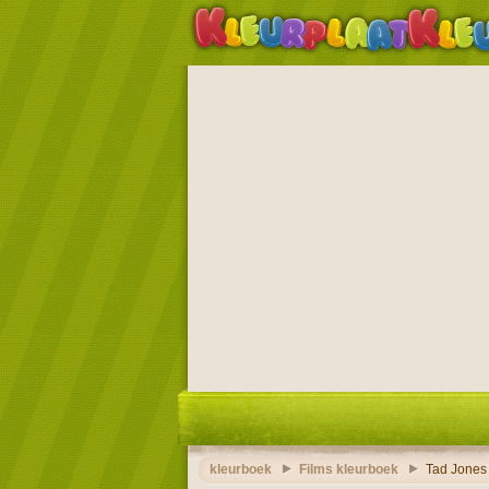
kleurboek
Films kleurboek
Tad Jones