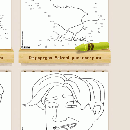
nt
De papegaai Belzoni, punt naar punt