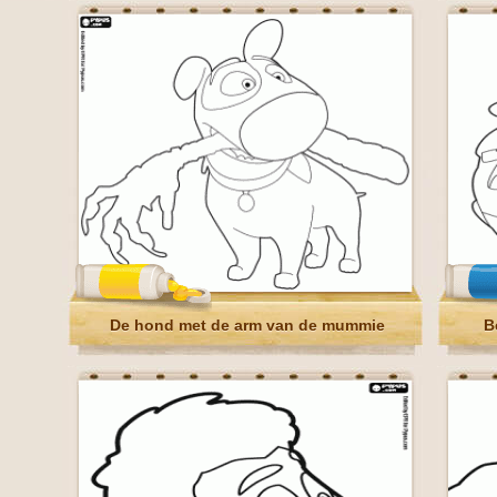
De hond met de arm van de mummie
B