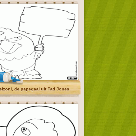
elzoni, de papegaai uit Tad Jones