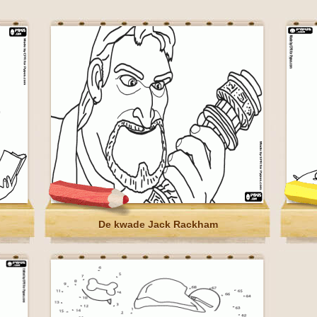
De kwade Jack Rackham