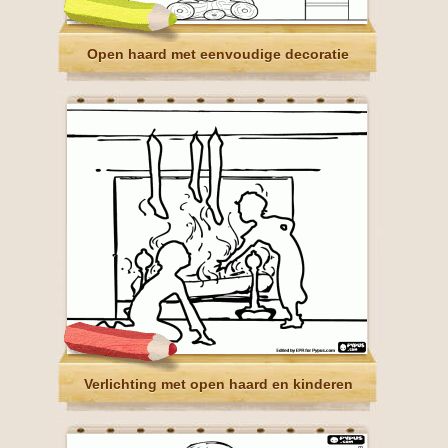
Open haard met eenvoudige decoratie
Verlichting met open haard en kinderen