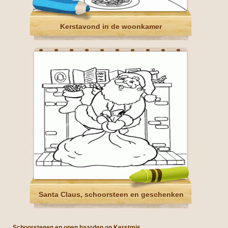
Kerstavond in de woonkamer
Santa Claus, schoorsteen en geschenken
Schoorstenen en open haarden op Kerstmis