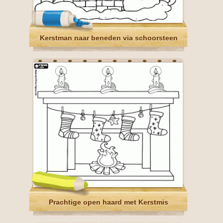
Kerstman naar beneden via schoorsteen
Prachtige open haard met Kerstmis