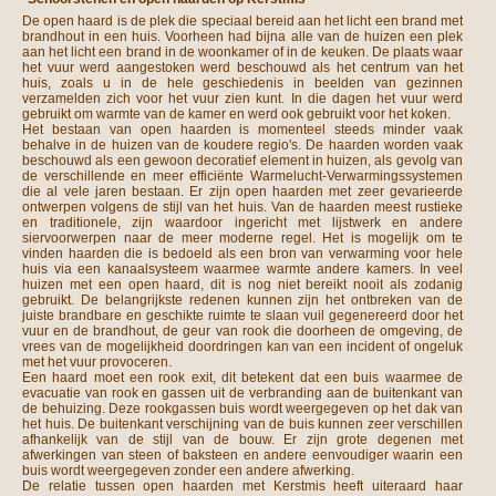
De open haard is de plek die speciaal bereid aan het licht een brand met
brandhout in een huis. Voorheen had bijna alle van de huizen een plek
aan het licht een brand in de woonkamer of in de keuken. De plaats waar
het vuur werd aangestoken werd beschouwd als het centrum van het
huis, zoals u in de hele geschiedenis in beelden van gezinnen
verzamelden zich voor het vuur zien kunt. In die dagen het vuur werd
gebruikt om warmte van de kamer en werd ook gebruikt voor het koken.
Het bestaan van open haarden is momenteel steeds minder vaak
behalve in de huizen van de koudere regio's. De haarden worden vaak
beschouwd als een gewoon decoratief element in huizen, als gevolg van
de verschillende en meer efficiënte Warmelucht-Verwarmingssystemen
die al vele jaren bestaan. Er zijn open haarden met zeer gevarieerde
ontwerpen volgens de stijl van het huis. Van de haarden meest rustieke
en traditionele, zijn waardoor ingericht met lijstwerk en andere
siervoorwerpen naar de meer moderne regel. Het is mogelijk om te
vinden haarden die is bedoeld als een bron van verwarming voor hele
huis via een kanaalsysteem waarmee warmte andere kamers. In veel
huizen met een open haard, dit is nog niet bereikt nooit als zodanig
gebruikt. De belangrijkste redenen kunnen zijn het ontbreken van de
juiste brandbare en geschikte ruimte te slaan vuil gegenereerd door het
vuur en de brandhout, de geur van rook die doorheen de omgeving, de
vrees van de mogelijkheid doordringen kan van een incident of ongeluk
met het vuur provoceren.
Een haard moet een rook exit, dit betekent dat een buis waarmee de
evacuatie van rook en gassen uit de verbranding aan de buitenkant van
de behuizing. Deze rookgassen buis wordt weergegeven op het dak van
het huis. De buitenkant verschijning van de buis kunnen zeer verschillen
afhankelijk van de stijl van de bouw. Er zijn grote degenen met
afwerkingen van steen of baksteen en andere eenvoudiger waarin een
buis wordt weergegeven zonder een andere afwerking.
De relatie tussen open haarden met Kerstmis heeft uiteraard haar