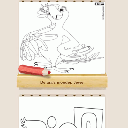
De ara's moeder, Jewel