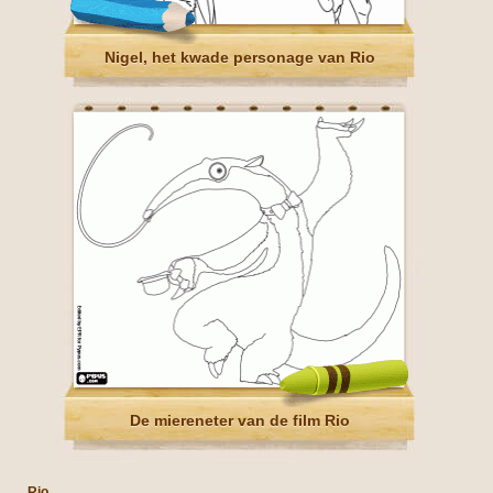
Nigel, het kwade personage van Rio
De miereneter van de film Rio
Rio