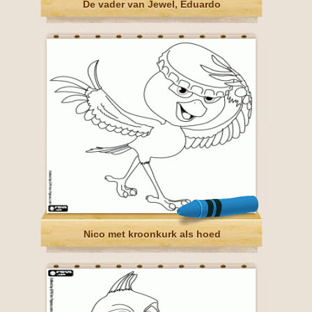
De vader van Jewel, Eduardo
Nico met kroonkurk als hoed