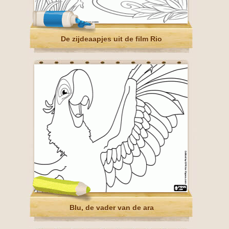
De zijdeaapjes uit de film Rio
Blu, de vader van de ara