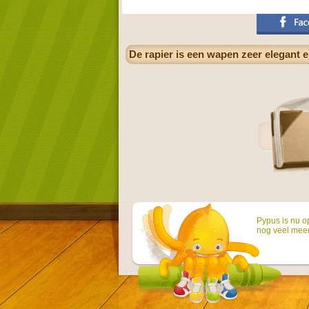
De rapier is een wapen zeer elegant e
Pypus is nu o
nog veel mee