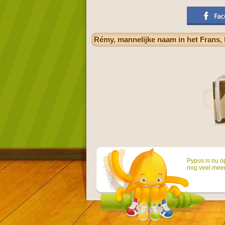
Rémy, mannelijke naam in het Frans, 
Pypus is nu o
nog veel mee