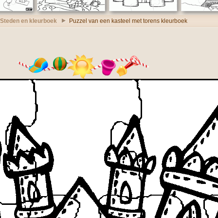
 Steden en kleurboek
Puzzel van een kasteel met torens kleurboek