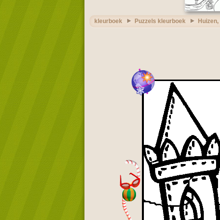
kleurboek
Puzzels kleurboek
Huizen,