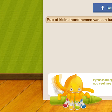
Pup of kleine hond nemen van een ba
Pypus is nu o
nog veel mee