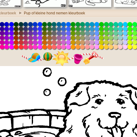
kleurboek
Pup of kleine hond nemen kleurboek