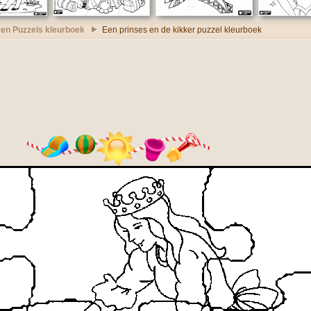
en Puzzels kleurboek
Een prinses en de kikker puzzel kleurboek