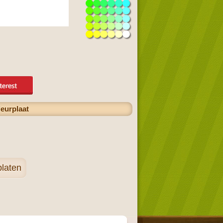
leurplaat
platen