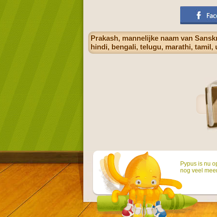
Prakash, mannelijke naam van Sanskrie
hindi, bengali, telugu, marathi, tamil
Pypus is nu o
nog veel mee