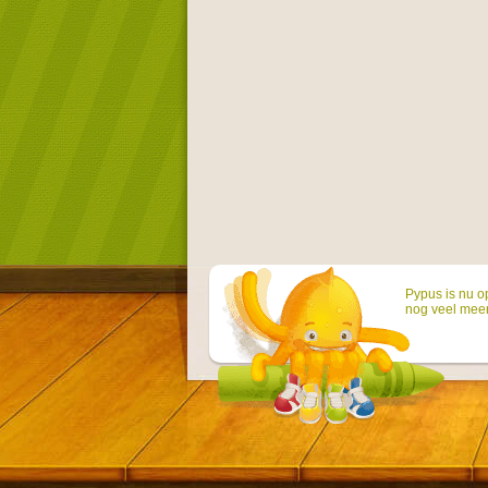
Pypus is nu o
nog veel mee