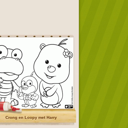
Crong en Loopy met Harry