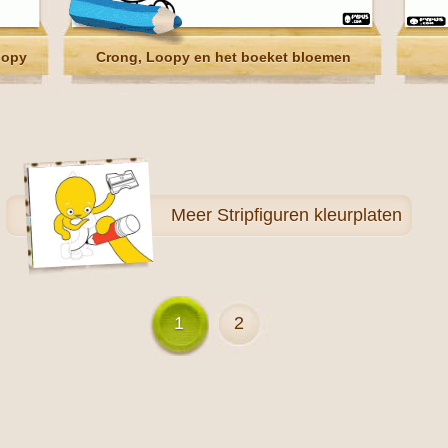
oopy
Crong, Loopy en het boeket bloemen
Meer
Stripfiguren kleurplaten
1
2