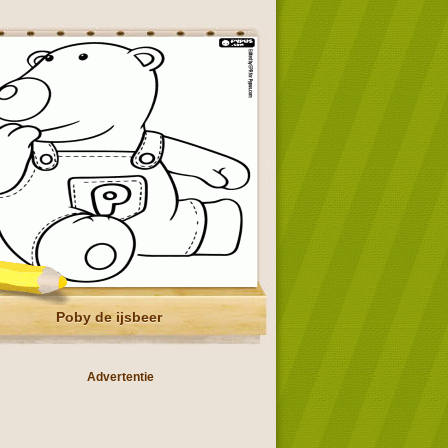
Poby de ijsbeer
Advertentie