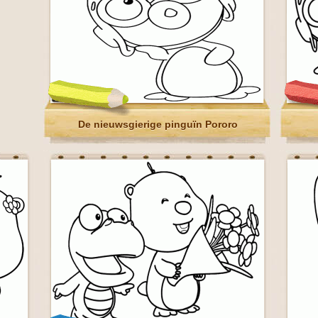
De nieuwsgierige pinguïn Pororo