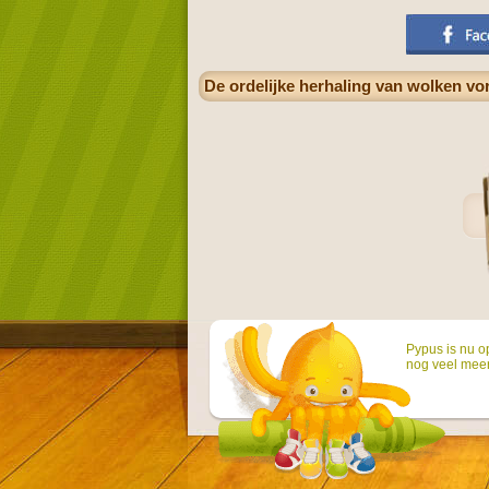
De ordelijke herhaling van wolken vo
Pypus is nu o
nog veel mee