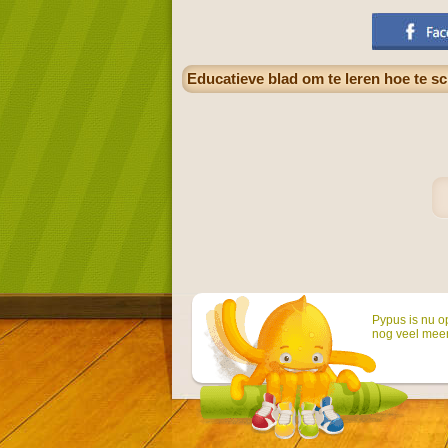
Educatieve blad om te leren hoe te sc
Pypus is nu o
nog veel mee