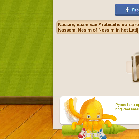
Nassim, naam van Arabische oorspron
Nassem, Nesim of Nessim in het Latijn
Pypus is nu o
nog veel mee