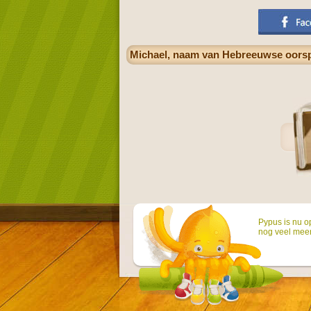
Michael, naam van Hebreeuwse oorspro
Pypus is nu o
nog veel mee