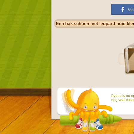
Een hak schoen met leopard huid kle
Pypus is nu o
nog veel mee