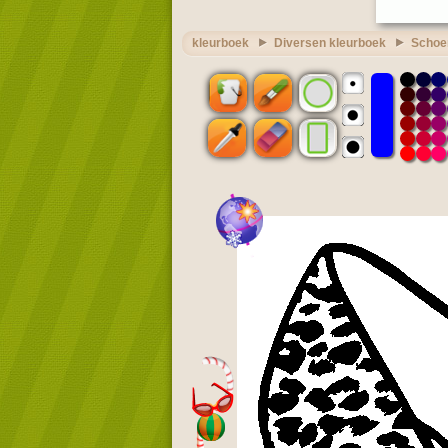
kleurboek
Diversen kleurboek
Schoe