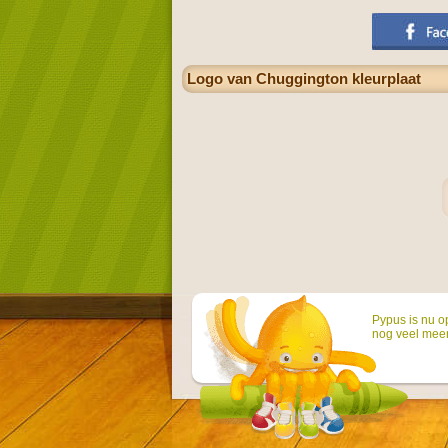
Logo van Chuggington kleurplaat
Pypus is nu o
nog veel mee