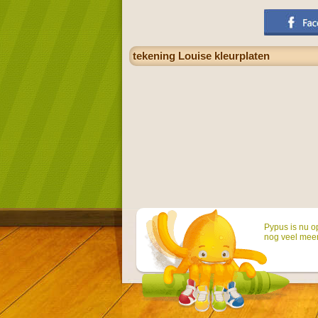
tekening Louise kleurplaten
Pypus is nu o
nog veel mee