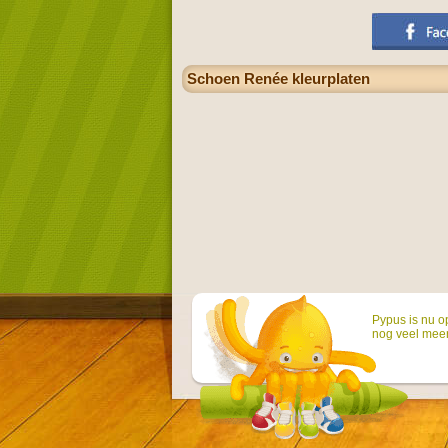
Schoen Renée kleurplaten
Pypus is nu o
nog veel mee