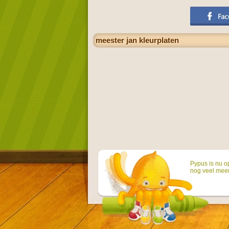
meester jan kleurplaten
Pypus is nu o
nog veel mee