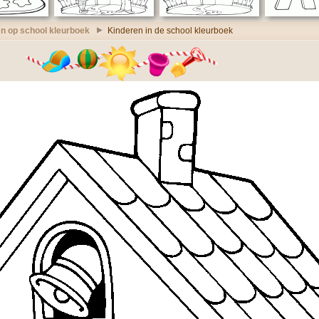
n op school kleurboek
Kinderen in de school kleurboek