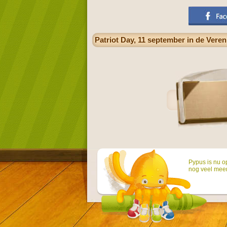
Patriot Day, 11 september in de Vere
Pypus is nu o
nog veel mee