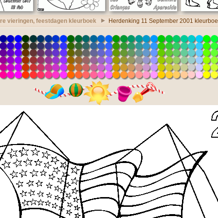
e vieringen, feestdagen kleurboek
Herdenking 11 September 2001 kleurboe