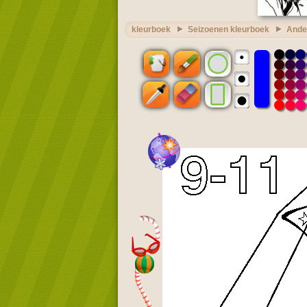
kleurboek
Seizoenen kleurboek
Ander