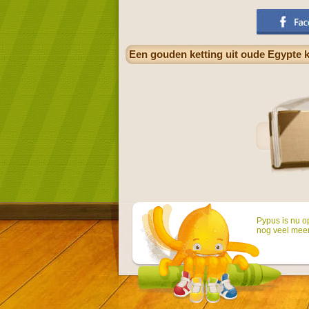
Een gouden ketting uit oude Egypte k
Pypus is nu o
nog veel mee