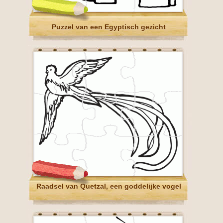
Puzzel van een Egyptisch gezicht
Raadsel van Quetzal, een goddelijke vogel