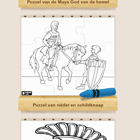
Puzzel van de Maya God van de hemel
Puzzel van ridder en schildknaap