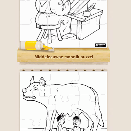
Middeleeuwse monnik puzzel