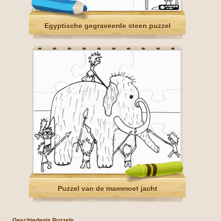
Egyptische gegraveerde steen puzzel
Puzzel van de mammoet jacht
Geschiedenis Puzzels