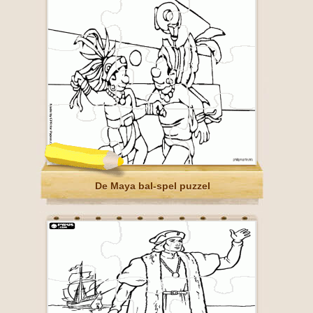
De Maya bal-spel puzzel