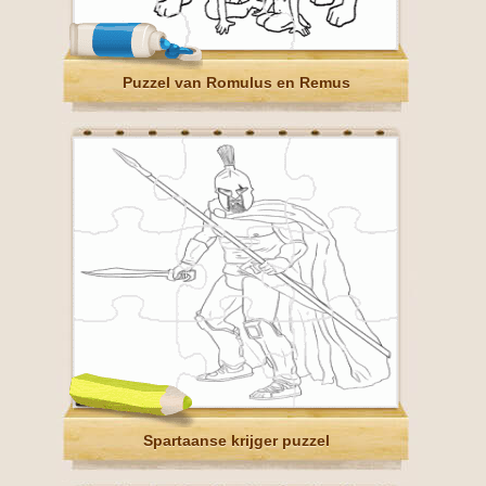
Puzzel van Romulus en Remus
Spartaanse krijger puzzel