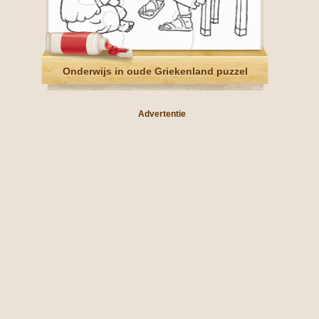
Onderwijs in oude Griekenland puzzel
Advertentie