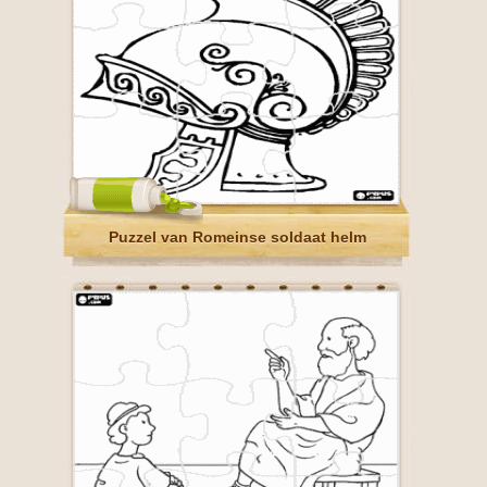
Puzzel van Romeinse soldaat helm