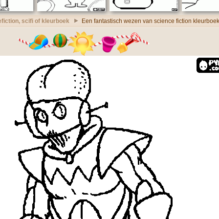
fiction, scifi of kleurboek
Een fantastisch wezen van science fiction kleurboe