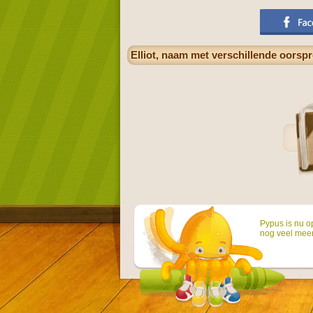
Elliot, naam met verschillende oorsp
Pypus is nu o
nog veel mee