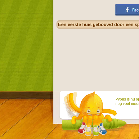
Een eerste huis gebouwd door een sp
Pypus is nu o
nog veel mee